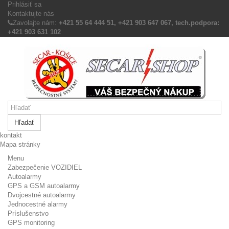
Prihlásiť sa
Kontaktujte nás
Zavolajte nám:
+421 55 64 444 51, +421 903 647 067, tech.podpora:
+421 903 631 102
Hľadať
kontakt
Mapa stránky
Menu
Zabezpečenie VOZIDIEL
Autoalarmy
GPS a GSM autoalarmy
Dvojcestné autoalarmy
Jednocestné alarmy
Príslušenstvo
GPS monitoring