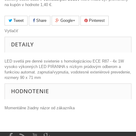
na kupón v hodnote
1,40 €
.
Tweet
Share
Google+
Pinterest
Vytlačiť
DETAILY
LED svetlá pre denné svietenie s homologizáciou ECE R87 - 4x 1W
vysoko výkonných LED PIRANHA s nízkym prúdovým odberom a
funkciou automat. zapnutia/vypnutia, vodotesné exteriérové prevedenie,
rozmery 90 x 71 mm
HODNOTENIE
Momentálne žiadny názor od zákazníka