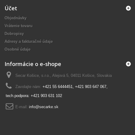
Účet
Objednávky
Vrátenie tovaru
Dobropisy
Adresy a fakturačné údaje
Osobné údaje
Informácie o e-shope
Secar Košice, s.r.o., Alejová 5, 04011 Košice, Slovakia
Zavolajte nám:
+421 55 6444451, +421 903 647 067,
tech.podpora: +421 903 631 102
E-mail:
info@secarke.sk