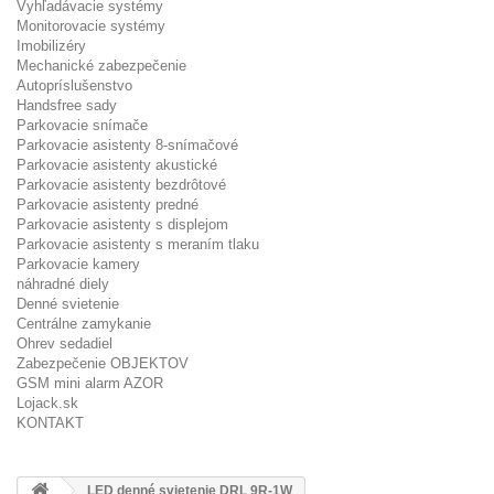
Vyhľadávacie systémy
Monitorovacie systémy
Imobilizéry
Mechanické zabezpečenie
Autopríslušenstvo
Handsfree sady
Parkovacie snímače
Parkovacie asistenty 8-snímačové
Parkovacie asistenty akustické
Parkovacie asistenty bezdrôtové
Parkovacie asistenty predné
Parkovacie asistenty s displejom
Parkovacie asistenty s meraním tlaku
Parkovacie kamery
náhradné diely
Denné svietenie
Centrálne zamykanie
Ohrev sedadiel
Zabezpečenie OBJEKTOV
GSM mini alarm AZOR
Lojack.sk
KONTAKT
LED denné svietenie DRL 9R-1W