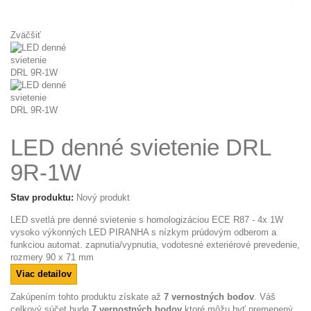
Zväčšiť
LED denné svietenie DRL
9R-1W
Stav produktu:
Nový produkt
LED svetlá pre denné svietenie s homologizáciou ECE R87 - 4x 1W
vysoko výkonných LED PIRANHA s nízkym prúdovým odberom a
funkciou automat. zapnutia/vypnutia, vodotesné exteriérové prevedenie,
rozmery 90 x 71 mm
Viac detailov
Zakúpením tohto produktu získate až
7
vernostných bodov
. Váš
celkový súčet bude
7
vernostných bodov
ktoré môžu byť premenený