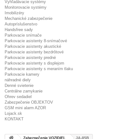
Vyhľadávacie systémy
Monitorovacie systémy
Imobilizéry
Mechanické zabezpečenie
Autopríslušenstvo
Handsfree sady
Parkovacie snímače
Parkovacie asistenty 8-snímačové
Parkovacie asistenty akustické
Parkovacie asistenty bezdrôtové
Parkovacie asistenty predné
Parkovacie asistenty s displejom
Parkovacie asistenty s meraním tlaku
Parkovacie kamery
náhradné diely
Denné svietenie
Centrálne zamykanie
Ohrev sedadiel
Zabezpečenie OBJEKTOV
GSM mini alarm AZOR
Lojack.sk
KONTAKT
Zabezpečenie VOZIDIEL
JA-85B