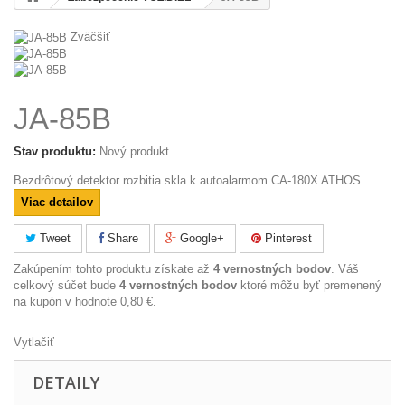
Zväčšiť
JA-85B
Stav produktu:
Nový produkt
Bezdrôtový detektor rozbitia skla k autoalarmom CA-180X ATHOS
Viac detailov
Tweet
Share
Google+
Pinterest
Zakúpením tohto produktu získate až
4
vernostných bodov
. Váš
celkový súčet bude
4
vernostných bodov
ktoré môžu byť premenený
na kupón v hodnote
0,80 €
.
Vytlačiť
DETAILY