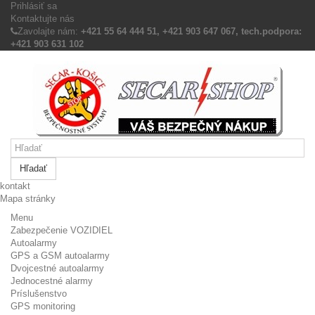
Prihlásiť sa
Kontaktujte nás
Zavolajte nám:
+421 55 64 444 51, +421 903 647 067, tech.podpora:
+421 903 631 102
Hľadať
kontakt
Mapa stránky
Menu
Zabezpečenie VOZIDIEL
Autoalarmy
GPS a GSM autoalarmy
Dvojcestné autoalarmy
Jednocestné alarmy
Príslušenstvo
GPS monitoring