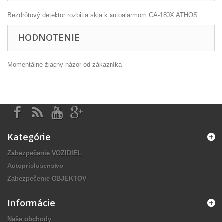
Bezdrôtový detektor rozbitia skla k autoalarmom CA-180X ATHOS
HODNOTENIE
Momentálne žiadny názor od zákazníka
Kategórie
Zabezpečenie VOZIDIEL
Autopríslušenstvo
Zabezpečenie OBJEKTOV
Informácie
Naše obchody