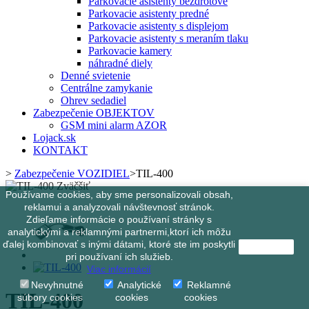
Parkovacie asistenty bezdrôtové
Parkovacie asistenty predné
Parkovacie asistenty s displejom
Parkovacie asistenty s meraním tlaku
Parkovacie kamery
náhradné diely
Denné svietenie
Centrálne zamykanie
Ohrev sedadiel
Zabezpečenie OBJEKTOV
GSM mini alarm AZOR
Lojack.sk
KONTAKT
>
Zabezpečenie VOZIDIEL
>
TIL-400
Zväčšiť
Používame cookies, aby sme personalizovali obsah,
reklamui a analyzovali návštevnosť stránok.
Zdieľame informácie o používaní stránky s
analytickými a reklamnými partnermi,ktorí ich môžu
ďalej kombinovať s inými dátami, ktoré ste im poskytli
OK
pri používaní ich služieb.
Viac informácií
Nevyhnutné
Analytické
Reklamné
TIL-400
súbory cookies
cookies
cookies