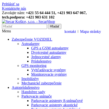
Prihlásiť sa
Kontaktujte nás
Zavolajte nám:
+421 55 64 444 51, +421 903 647 067,
tech.podpora: +421 903 631 102
Hľadať
Menu
kontakt
Mapa stránky
Zabezpečenie VOZIDIEL
Autoalarmy
GPS a GSM autoalarmy
Dvojcestné autoalarmy
Jednocestné alarmy
Príslušenstvo
GPS monitoring
Vyhľadávacie systémy
Monitorovacie systémy
Imobilizéry
Mechanické zabezpečenie
Autopríslušenstvo
Handsfree sady
Parkovacie snímače
Parkovacie asistenty 8-snímačové
Parkovacie asistenty akustické