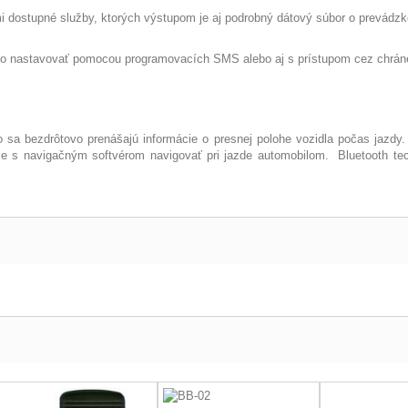
i dostupné služby, ktorých výstupom je aj podrobný dátový súbor o prevádzke
žno nastavovať pomocou programovacích SMS alebo aj s prístupom cez chrá
sa bezdrôtovo prenášajú informácie o presnej polohe vozidla počas jazdy.
ce s navigačným softvérom navigovať pri jazde automobilom. Bluetooth te