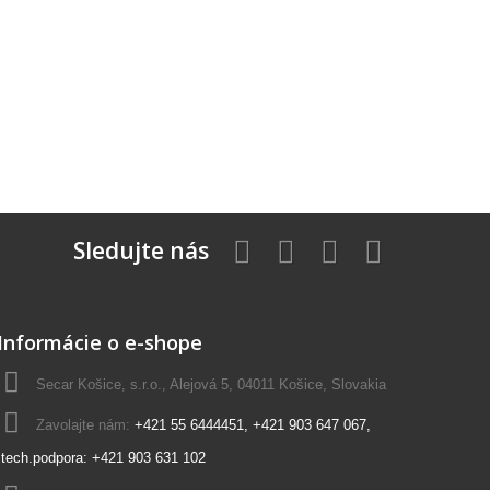
Sledujte nás
Informácie o e-shope
Secar Košice, s.r.o., Alejová 5, 04011 Košice, Slovakia
Zavolajte nám:
+421 55 6444451, +421 903 647 067,
tech.podpora: +421 903 631 102