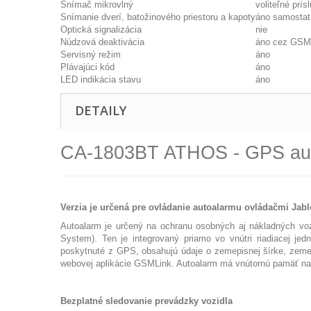
Snímač mikrovlný
voliteľné prís
Snímanie dverí, batožinového priestoru a kapoty
áno samostat
Optická signalizácia
nie
Núdzová deaktivácia
áno cez GSM,
Servisný režim
áno
Plávajúci kód
áno
LED indikácia stavu
áno
DETAILY
CA-1803BT ATHOS - GPS aut
Verzia je určená pre ovládanie autoalarmu ovládačmi Jab
Autoalarm je určený na ochranu osobných aj nákladných voz
System). Ten je integrovaný priamo vo vnútri riadiacej je
poskytnuté z GPS, obsahujú údaje o zemepisnej šírke, zeme
webovej aplikácie GSMLink. Autoalarm má vnútornú pamäť na n
Bezplatné sledovanie prevádzky vozidla