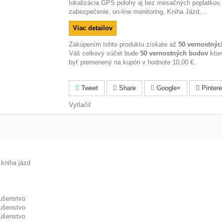
lokalizácia GPS polohy aj bez mesačných poplatkov,
zabezpečenie, on-line monitoring, Kniha Jázd,...
Viac detailov
Zakúpením tohto produktu získate až
50
vernostnýc
Váš celkový súčet bude
50
vernostných bodov
ktor
byť premenený na kupón v hodnote
10,00 €
.
Tweet
Share
Google+
Pintere
Vytlačiť
kniha jázd
lušenstvo
lušenstvo
lušenstvo