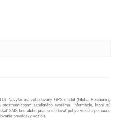
TU
). Navyše má zabudovaný GPS modul (Global Positioning
 prostredníctvom satelitného systému. Informácie, ktoré sú
získať SMS-kou alebo priamo sledovať pohyb vozidla pomocou
dovanie prevádzky vozidla.