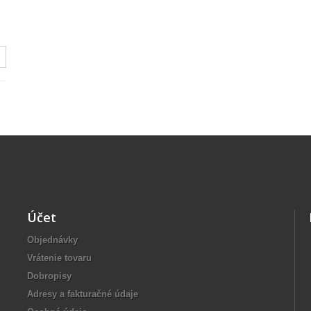
Účet
Objednávky
Vrátenie tovaru
Dobropisy
Adresy a fakturačné údaje