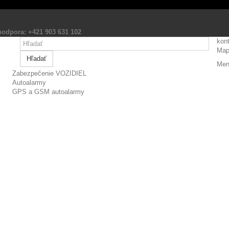
.podpora: +421 903 631 102
kon
Map
Hľadať
Men
Zabezpečenie VOZIDIEL
Autoalarmy
GPS a GSM autoalarmy