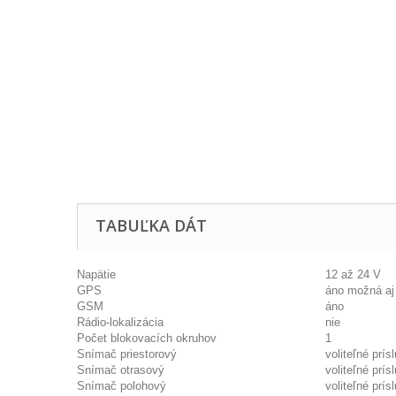
TABUĽKA DÁT
Napätie
12 až 24 V
GPS
áno možná aj 
GSM
áno
Rádio-lokalizácia
nie
Počet blokovacích okruhov
1
Snímač priestorový
voliteľné prís
Snímač otrasový
voliteľné prís
Snímač polohový
voliteľné prís