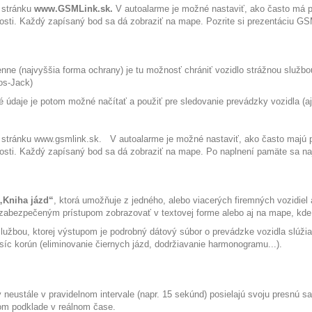
 stránku
www.GSMLink.sk
.
V autoalarme je možné nastaviť, ako často má pr
osti. Každý zapísaný bod sa dá zobraziť na mape. Pozrite si prezentáciu G
nne (najvyššia forma ochrany) je tu možnosť chrániť vozidlo strážnou službo
os-Jack
)
 údaje je potom možné načítať a použiť pre sledovanie prevádzky vozidla (aj 
 stránku
www.gsmlink.sk.
V autoalarme je možné nastaviť, ako často majú pr
osti. Každý zapísaný bod sa dá zobraziť na mape. Po naplnení pamäte sa na
„Kniha jázd“
, ktorá umožňuje z jedného, alebo viacerých firemných vozidiel
 zabezpečeným prístupom zobrazovať v textovej forme alebo aj na mape, kde
lužbou, ktorej výstupom je podrobný dátový súbor o prevádzke vozidla slúžiac
tisíc korún (eliminovanie čiernych jázd, dodržiavanie harmonogramu...).
neustále v pravidelnom intervale (napr. 15 sekúnd) posielajú svoju presnú sa
vom podklade v reálnom čase.